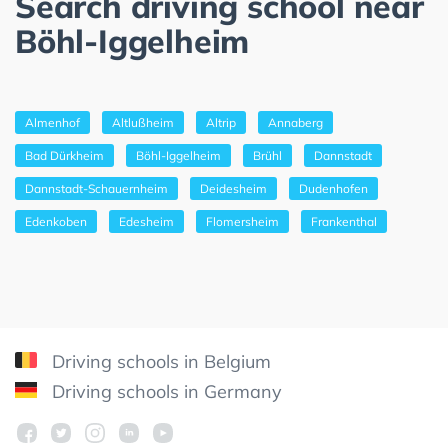
Search driving school near
Böhl-Iggelheim
Almenhof
Altlußheim
Altrip
Annaberg
Bad Dürkheim
Böhl-Iggelheim
Brühl
Dannstadt
Dannstadt-Schauernheim
Deidesheim
Dudenhofen
Edenkoben
Edesheim
Flomersheim
Frankenthal
Driving schools in Belgium
Driving schools in Germany