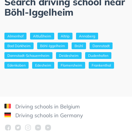
Search driving school near
Böhl-Iggelheim
Almenhof
Altlußheim
Altrip
Annaberg
Bad Dürkheim
Böhl-Iggelheim
Brühl
Dannstadt
Dannstadt-Schauernheim
Deidesheim
Dudenhofen
Edenkoben
Edesheim
Flomersheim
Frankenthal
Driving schools in Belgium
Driving schools in Germany