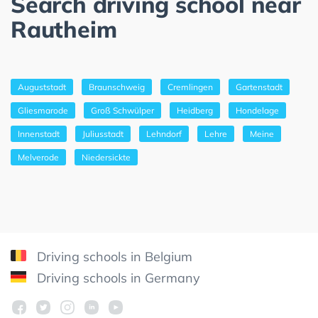
Search driving school near
Rautheim
Auguststadt
Braunschweig
Cremlingen
Gartenstadt
Gliesmarode
Groß Schwülper
Heidberg
Hondelage
Innenstadt
Juliusstadt
Lehndorf
Lehre
Meine
Melverode
Niedersickte
Driving schools in Belgium
Driving schools in Germany