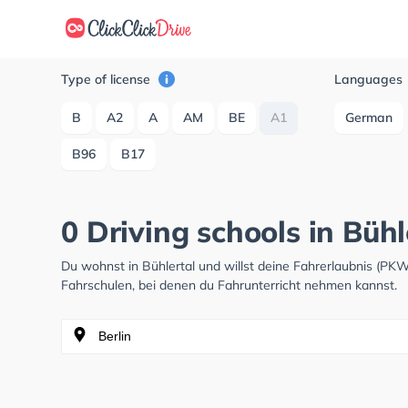
Type of license
Languages
B
A2
A
AM
BE
A1
German
B96
B17
0 Driving schools in Bühl
Du wohnst in Bühlertal und willst deine Fahrerlaubnis (P
Fahrschulen, bei denen du Fahrunterricht nehmen kannst.