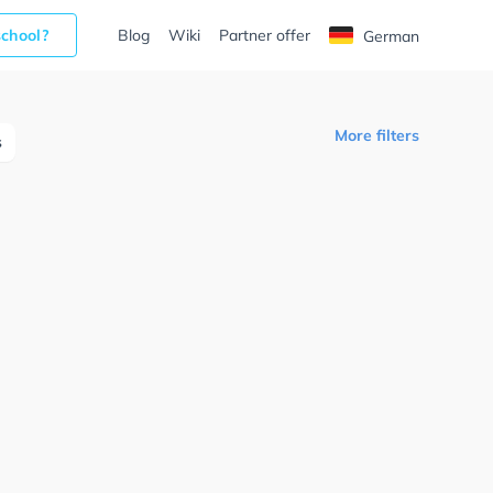
school?
Blog
Wiki
Partner offer
German
More filters
s