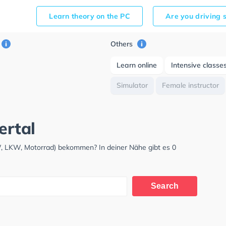
Learn theory on the PC
Are you driving 
Others
Learn online
Intensive classe
Simulator
Female instructor
ertal
KW, LKW, Motorrad) bekommen? In deiner Nähe gibt es 0
Search