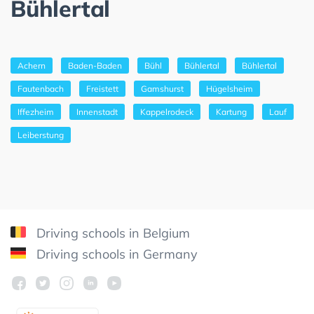
Bühlertal
Achern
Baden-Baden
Bühl
Bühlertal
Bühlertal
Fautenbach
Freistett
Gamshurst
Hügelsheim
Iffezheim
Innenstadt
Kappelrodeck
Kartung
Lauf
Leiberstung
Driving schools in Belgium
Driving schools in Germany