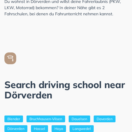
Du wohnst in Dörverden und willst deine Fahrerlaubnis (PKW,
LKW, Motorrad) bekommen? In deiner Nähe gibt es 2
Fahrschulen, bei denen du Fahrunterricht nehmen kannst.
Search driving school near
Dörverden
Blender
Bruchhausen-Vilsen
Dauelsen
Daverden
Dörverden
Hassel
Hoya
Langwedel