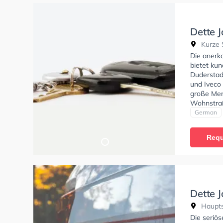
Dette 
Kurze S
Die anerk
bietet kun
Duderstad
und Iveco 
große Men
Wohnstraß
Exzellent
German
Klasse BE
C1, Klasse
Requ
Klasse D, 
Prüfbesche
In der De
anfragen.
Dette 
Haupts
Die seriö