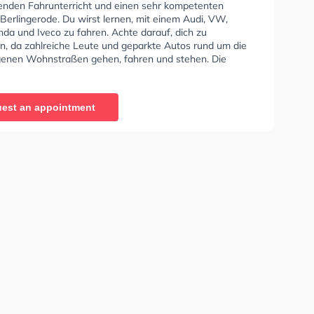
enden Fahrunterricht und einen sehr kompetenten
 Berlingerode. Du wirst lernen, mit einem Audi, VW,
a und Iveco zu fahren. Achte darauf, dich zu
en, da zahlreiche Leute und geparkte Autos rund um die
enen Wohnstraßen gehen, fahren und stehen. Die
e bietet Exzellente Bedingungen um deine Klasse A1,
Klasse A, Klasse BE, Klasse B96, Klasse AM, Klasse
se A2, Klasse C1, Klasse C1E, Klasse C, Klasse CE,
est an appointment
 Klasse DE1, Klasse D, Klasse DE, Klasse L, Klasse T und
fbescheinigung zu erhalten. Die Erste-Hilfe-Kurs in der
n der Dette Johannes Fahrschule Sie können einen Termin
ragen.