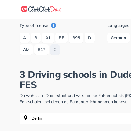
Type of license
Languages
A
B
A1
BE
B96
D
German
AM
B17
C
3 Driving schools in Dud
FES
Du wohnst in Duderstadt und willst deine Fahrerlaubnis (
Fahrschulen, bei denen du Fahrunterricht nehmen kannst.