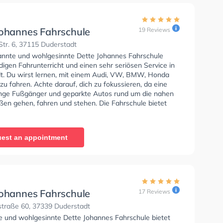
Johannes Fahrschule
19 Reviews
tr. 6, 37115 Duderstadt
annte und wohlgesinnte Dette Johannes Fahrschule
digen Fahrunterricht und einen sehr seriösen Service in
t. Du wirst lernen, mit einem Audi, VW, BMW, Honda
zu fahren. Achte darauf, dich zu fokussieren, da eine
ge Fußgänger und geparkte Autos rund um die nahen
en gehen, fahren und stehen. Die Fahrschule bietet
e Bedingungen um deine Klasse A1, Klasse B, Klasse A,
, Klasse B96, Klasse AM, Klasse BF17, Klasse A2, Klasse
 C1E, Klasse C, Klasse CE, Klasse D1, Klasse DE1,
est an appointment
Klasse DE, Klasse L, Klasse T und Mofa -
inigung zu erhalten. Die Erste-Hilfe-Kurs in der Schule.
tte Johannes Fahrschule Sie können einen Termin online
Johannes Fahrschule
17 Reviews
traße 60, 37339 Duderstadt
se und wohlgesinnte Dette Johannes Fahrschule bietet