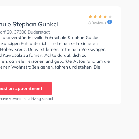
hule Stephan Gunkel
8 Reviews
orf 20, 37308 Duderstadt
se und verständnisvolle Fahrschule Stephan Gunkel
hkundigen Fahrunterricht und einen sehr sicheren
n Hohes Kreuz. Du wirst lernen, mit einem Volkswagen,
 Kawasaki zu fahren. Achte darauf, dich zu
eren, da viele Personen und geparkte Autos rund um die
enen Wohnstraßen gehen, fahren und stehen. Die
e bietet Perfekte Bedingungen um deine Klasse B,
Klasse C und Klasse D zu erhalten. In der Fahrschule
unkel Sie können einen Termin online anfragen.
est an appointment
have viewed this driving school