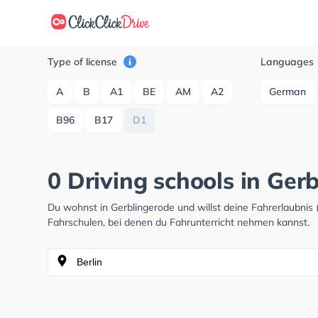
Type of license
Languages
A
B
A1
BE
AM
A2
German
B96
B17
D1
0 Driving schools in Ger
Du wohnst in Gerblingerode und willst deine Fahrerlaubni
Fahrschulen, bei denen du Fahrunterricht nehmen kannst.