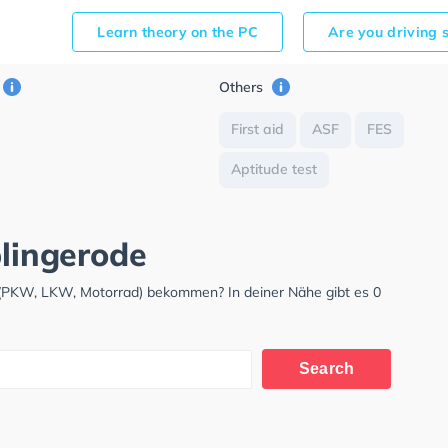
Learn theory on the PC
Are you driving 
Others
First aid
ASF
FES
Aptitude test
blingerode
s (PKW, LKW, Motorrad) bekommen? In deiner Nähe gibt es 0
Search