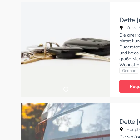
Dette 
Kurze S
Die anerk
bietet kun
Duderstad
und Iveco 
große Men
Wohnstraß
Exzellent
German
Klasse BE
C1, Klasse
Requ
Klasse D, 
Prüfbesche
In der De
anfragen.
Dette 
Haupts
Die seriö