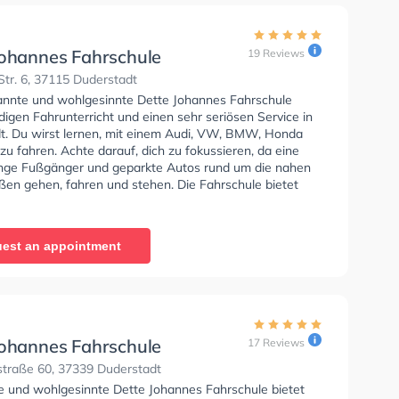
Johannes Fahrschule
19 Reviews
tr. 6, 37115 Duderstadt
annte und wohlgesinnte Dette Johannes Fahrschule
digen Fahrunterricht und einen sehr seriösen Service in
t. Du wirst lernen, mit einem Audi, VW, BMW, Honda
zu fahren. Achte darauf, dich zu fokussieren, da eine
ge Fußgänger und geparkte Autos rund um die nahen
en gehen, fahren und stehen. Die Fahrschule bietet
e Bedingungen um deine Klasse A1, Klasse B, Klasse A,
, Klasse B96, Klasse AM, Klasse BF17, Klasse A2, Klasse
 C1E, Klasse C, Klasse CE, Klasse D1, Klasse DE1,
est an appointment
Klasse DE, Klasse L, Klasse T und Mofa -
inigung zu erhalten. Die Erste-Hilfe-Kurs in der Schule.
tte Johannes Fahrschule Sie können einen Termin online
Johannes Fahrschule
17 Reviews
traße 60, 37339 Duderstadt
se und wohlgesinnte Dette Johannes Fahrschule bietet