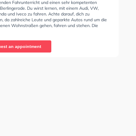
enden Fahrunterricht und einen sehr kompetenten
 Berlingerode. Du wirst lernen, mit einem Audi, VW,
a und Iveco zu fahren. Achte darauf, dich zu
en, da zahlreiche Leute und geparkte Autos rund um die
enen Wohnstraßen gehen, fahren und stehen. Die
e bietet Exzellente Bedingungen um deine Klasse A1,
Klasse A, Klasse BE, Klasse B96, Klasse AM, Klasse
se A2, Klasse C1, Klasse C1E, Klasse C, Klasse CE,
est an appointment
 Klasse DE1, Klasse D, Klasse DE, Klasse L, Klasse T und
fbescheinigung zu erhalten. Die Erste-Hilfe-Kurs in der
n der Dette Johannes Fahrschule Sie können einen Termin
ragen.