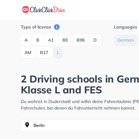
Type of license
Languages
A
B
A1
BE
B96
D
German
AM
B17
L
2 Driving schools in Ge
Klasse L and FES
Du wohnst in Duderstadt und willst deine Fahrerlaubnis (
Fahrschulen, bei denen du Fahrunterricht nehmen kannst.