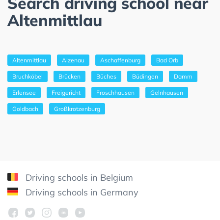
Search driving school near
Altenmittlau
Altenmittlau
Alzenau
Aschaffenburg
Bad Orb
Bruchköbel
Brücken
Büches
Büdingen
Damm
Erlensee
Freigericht
Froschhausen
Gelnhausen
Goldbach
Großkrotzenburg
Driving schools in Belgium
Driving schools in Germany