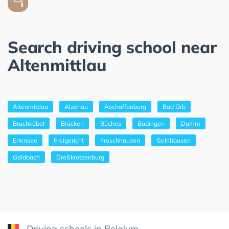
Search driving school near
Altenmittlau
Altenmittlau
Alzenau
Aschaffenburg
Bad Orb
Bruchköbel
Brücken
Büches
Büdingen
Damm
Erlensee
Freigericht
Froschhausen
Gelnhausen
Goldbach
Großkrotzenburg
Driving schools in Belgium