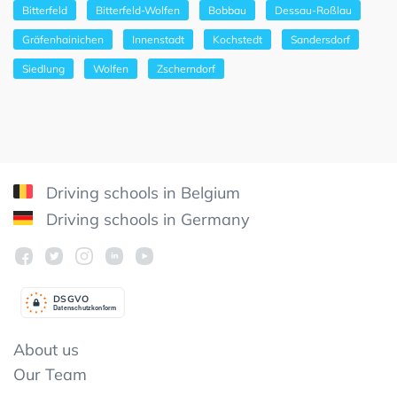
Bitterfeld
Bitterfeld-Wolfen
Bobbau
Dessau-Roßlau
Gräfenhainichen
Innenstadt
Kochstedt
Sandersdorf
Siedlung
Wolfen
Zscherndorf
Driving schools in Belgium
Driving schools in Germany
DSGV
O
Datenschutzkonform
About us
Our Team