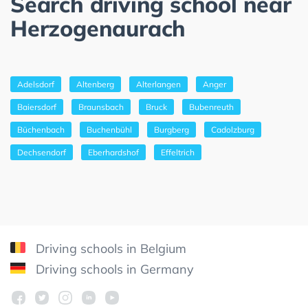
Search driving school near
Herzogenaurach
Adelsdorf
Altenberg
Alterlangen
Anger
Baiersdorf
Braunsbach
Bruck
Bubenreuth
Büchenbach
Buchenbühl
Burgberg
Cadolzburg
Dechsendorf
Eberhardshof
Effeltrich
Driving schools in Belgium
Driving schools in Germany