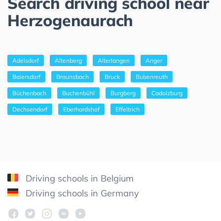
Search driving school near
Herzogenaurach
Adelsdorf
Altenberg
Alterlangen
Anger
Baiersdorf
Braunsbach
Bruck
Bubenreuth
Büchenbach
Buchenbühl
Burgberg
Cadolzburg
Dechsendorf
Eberhardshof
Effeltrich
Driving schools in Belgium
Driving schools in Germany