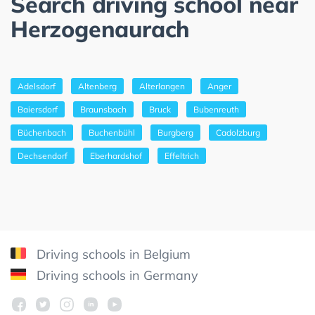
Search driving school near
Herzogenaurach
Adelsdorf
Altenberg
Alterlangen
Anger
Baiersdorf
Braunsbach
Bruck
Bubenreuth
Büchenbach
Buchenbühl
Burgberg
Cadolzburg
Dechsendorf
Eberhardshof
Effeltrich
Driving schools in Belgium
Driving schools in Germany