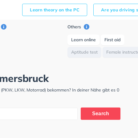
Learn theory on the PC
Are you driving 
Others
Learn online
First aid
Aptitude test
Female instruct
mmersbruck
s (PKW, LKW, Motorrad) bekommen? In deiner Nähe gibt es 0
Search