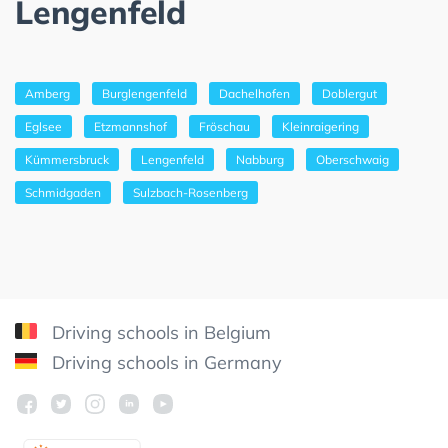
Lengenfeld
Amberg
Burglengenfeld
Dachelhofen
Doblergut
Eglsee
Etzmannshof
Fröschau
Kleinraigering
Kümmersbruck
Lengenfeld
Nabburg
Oberschwaig
Schmidgaden
Sulzbach-Rosenberg
Driving schools in Belgium
Driving schools in Germany