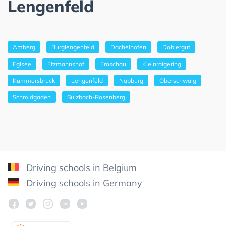
Lengenfeld
Amberg
Burglengenfeld
Dachelhofen
Doblergut
Eglsee
Etzmannshof
Fröschau
Kleinraigering
Kümmersbruck
Lengenfeld
Nabburg
Oberschwaig
Schmidgaden
Sulzbach-Rosenberg
Driving schools in Belgium
Driving schools in Germany