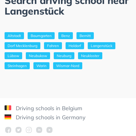
Search driving school near
Langenstück
Altstadt
Baumgarten
Benz
Bernitt
Dorf Mecklenburg
Fahren
Holdorf
Langenstück
Lübow
Neubukow
Neuburg
Neukloster
Steinhagen
Warin
Wismar-Nord
Driving schools in Belgium
Driving schools in Germany