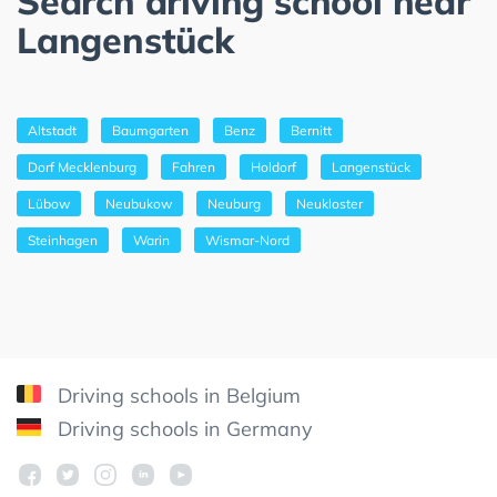
Search driving school near
Langenstück
Altstadt
Baumgarten
Benz
Bernitt
Dorf Mecklenburg
Fahren
Holdorf
Langenstück
Lübow
Neubukow
Neuburg
Neukloster
Steinhagen
Warin
Wismar-Nord
Driving schools in Belgium
Driving schools in Germany