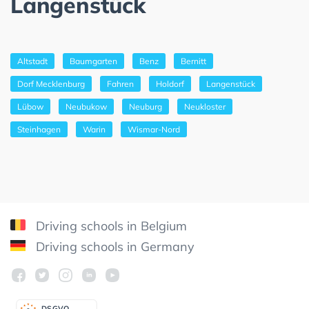
Langenstück
Altstadt
Baumgarten
Benz
Bernitt
Dorf Mecklenburg
Fahren
Holdorf
Langenstück
Lübow
Neubukow
Neuburg
Neukloster
Steinhagen
Warin
Wismar-Nord
Driving schools in Belgium
Driving schools in Germany
DSGV
O