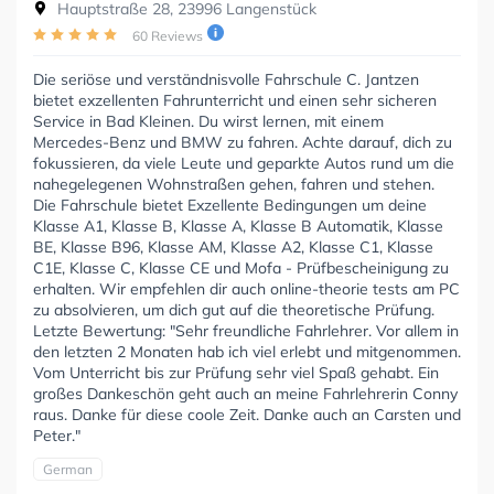
Hauptstraße 28, 23996 Langenstück
60 Reviews
Die seriöse und verständnisvolle Fahrschule C. Jantzen
bietet exzellenten Fahrunterricht und einen sehr sicheren
Service in Bad Kleinen. Du wirst lernen, mit einem
Mercedes-Benz und BMW zu fahren. Achte darauf, dich zu
fokussieren, da viele Leute und geparkte Autos rund um die
nahegelegenen Wohnstraßen gehen, fahren und stehen.
Die Fahrschule bietet Exzellente Bedingungen um deine
Klasse A1, Klasse B, Klasse A, Klasse B Automatik, Klasse
BE, Klasse B96, Klasse AM, Klasse A2, Klasse C1, Klasse
C1E, Klasse C, Klasse CE und Mofa - Prüfbescheinigung zu
erhalten. Wir empfehlen dir auch online-theorie tests am PC
zu absolvieren, um dich gut auf die theoretische Prüfung.
Letzte Bewertung: "Sehr freundliche Fahrlehrer. Vor allem in
den letzten 2 Monaten hab ich viel erlebt und mitgenommen.
Vom Unterricht bis zur Prüfung sehr viel Spaß gehabt. Ein
großes Dankeschön geht auch an meine Fahrlehrerin Conny
raus. Danke für diese coole Zeit. Danke auch an Carsten und
Peter."
German