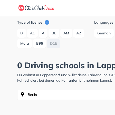
Type of license
Languages
B
A1
A
BE
AM
A2
German
Mofa
B96
D1E
0 Driving schools in Lap
Du wohnst in Lappersdorf und willst deine Fahrerlaubnis 
Fahrschulen, bei denen du Fahrunterricht nehmen kannst.