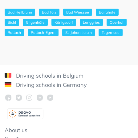
Bad Heilbrunn
Bad Tölz
Bad Wiessee
Bairahöfe
Bichl
Gilgenhöfe
Königsdorf
Lenggries
Oberhof
Rottach
Rottach-Egern
St. Johannisrain
Tegernsee
Driving schools in Belgium
Driving schools in Germany
DSGV
O
Datenschutzkonform
About us