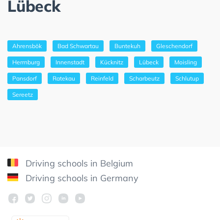
Lübeck
Ahrensbök
Bad Schwartau
Buntekuh
Gleschendorf
Herrnburg
Innenstadt
Kücknitz
Lübeck
Moisling
Pansdorf
Ratekau
Reinfeld
Scharbeutz
Schlutup
Sereetz
Driving schools in Belgium
Driving schools in Germany