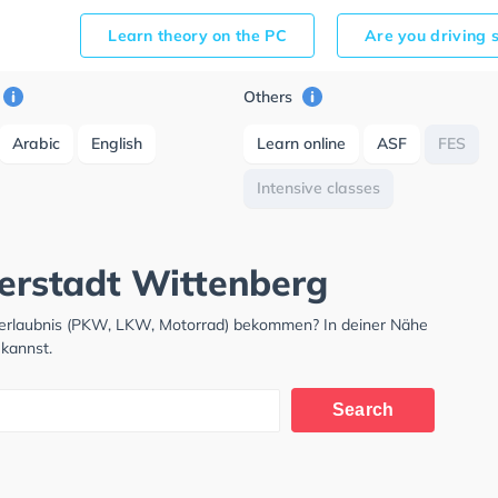
Learn theory on the PC
Are you driving 
Others
Arabic
English
Learn online
ASF
FES
Intensive classes
herstadt Wittenberg
hrerlaubnis (PKW, LKW, Motorrad) bekommen? In deiner Nähe
 kannst.
Search