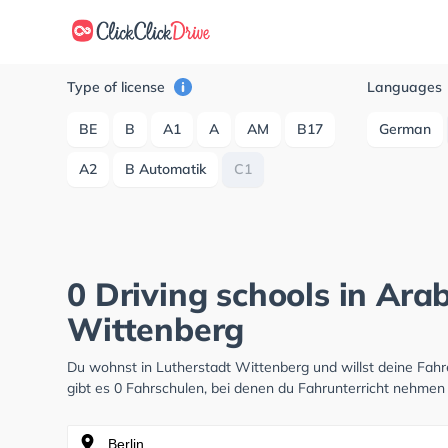
Type of license
Languages
BE
B
A1
A
AM
B17
German
A2
B Automatik
C1
0 Driving schools in Arab
Wittenberg
Du wohnst in Lutherstadt Wittenberg und willst deine Fa
gibt es 0 Fahrschulen, bei denen du Fahrunterricht nehmen