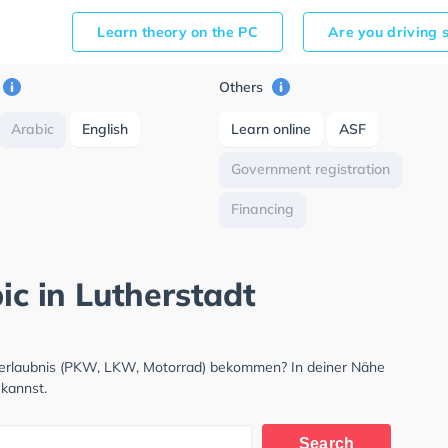
Learn theory on the PC
Are you driving 
Others
Arabic
English
Learn online
ASF
Government registration
Financing
ic in Lutherstadt
hrerlaubnis (PKW, LKW, Motorrad) bekommen? In deiner Nähe
 kannst.
Search