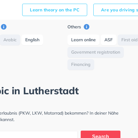
Learn theory on the PC
Are you driving 
Others
Arabic
English
Learn online
ASF
First aid
Government registration
Financing
ic in Lutherstadt
hrerlaubnis (PKW, LKW, Motorrad) bekommen? In deiner Nähe
 kannst.
Search