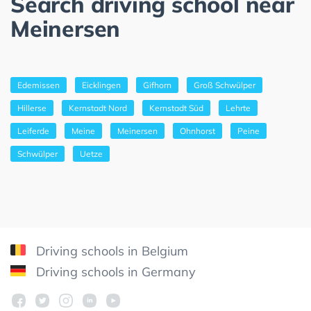
Search driving school near
Meinersen
Edemissen
Eicklingen
Gifhorn
Groß Schwülper
Hillerse
Kernstadt Nord
Kernstadt Süd
Lehrte
Leiferde
Meine
Meinersen
Ohnhorst
Peine
Schwülper
Uetze
Driving schools in Belgium
Driving schools in Germany