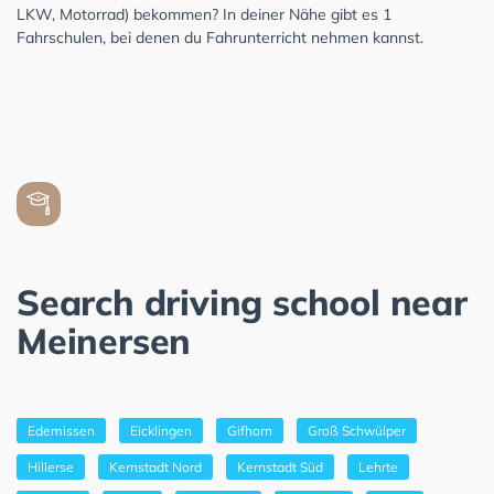
LKW, Motorrad) bekommen? In deiner Nähe gibt es 1
Fahrschulen, bei denen du Fahrunterricht nehmen kannst.
Search driving school near
Meinersen
Edemissen
Eicklingen
Gifhorn
Groß Schwülper
Hillerse
Kernstadt Nord
Kernstadt Süd
Lehrte