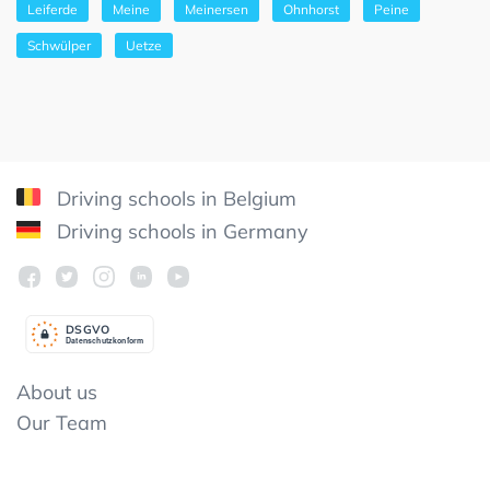
Leiferde
Meine
Meinersen
Ohnhorst
Peine
Schwülper
Uetze
Driving schools in Belgium
Driving schools in Germany
DSGV
O
Datenschutzkonform
About us
Our Team