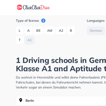
Type of license
Languages
L
A
BE
AM
A2
B
German
T
A1
1 Driving schools in Ge
Klasse A1 and Aptitude 
Du wohnst in Hornmühle und willst deine Fahrerlaubnis (
Fahrschulen, bei denen du Fahrunterricht nehmen kannst. I
Verkehr sogar an einem Simulator machen.