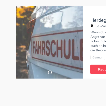
Herdeg
St.-We
Wenn du al
Angst vor 
Fahrschule
auch onlin
die theore
German
Requ