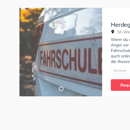
Herdeg
St.-We
Wenn du al
Angst vor 
Fahrschule
auch onlin
die theore
German
Requ