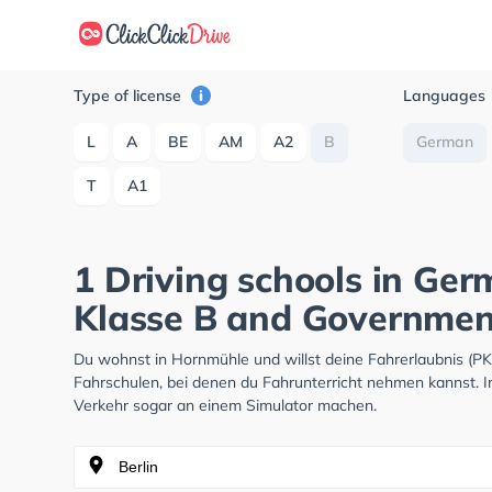
Type of license
Languages
L
A
BE
AM
A2
B
German
T
A1
1 Driving schools in Ge
Klasse B and Government
Du wohnst in Hornmühle und willst deine Fahrerlaubnis (
Fahrschulen, bei denen du Fahrunterricht nehmen kannst. I
Verkehr sogar an einem Simulator machen.