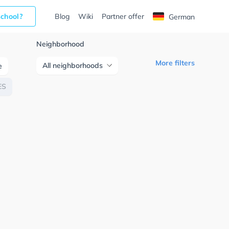
school?
Blog
Wiki
Partner offer
German
Neighborhood
More filters
All neighborhoods
e
ES