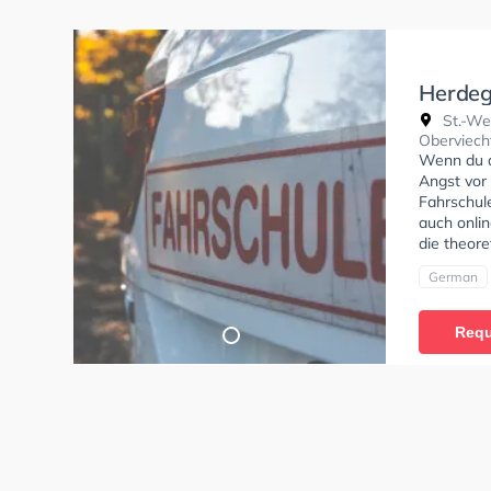
Herdeg
St.-We
Oberviech
Wenn du al
Angst vor 
Fahrschule
auch onlin
die theore
German
Requ