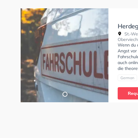
Herdeg
St.-We
Oberviech
Wenn du al
Angst vor 
Fahrschule
auch onlin
die theore
German
Requ