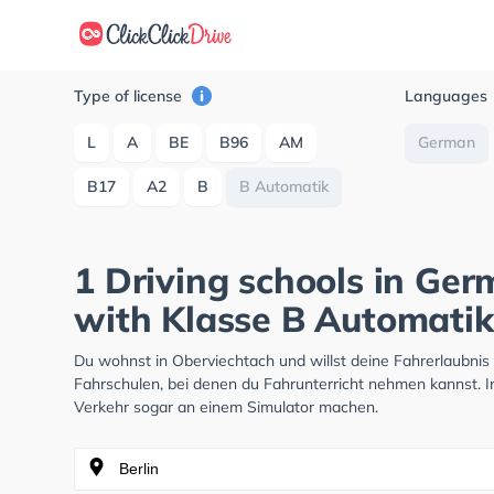
Type of license
Languages
L
A
BE
B96
AM
German
B17
A2
B
B Automatik
1 Driving schools in Ge
with Klasse B Automatik
Du wohnst in Oberviechtach und willst deine Fahrerlaubni
Fahrschulen, bei denen du Fahrunterricht nehmen kannst. I
Verkehr sogar an einem Simulator machen.