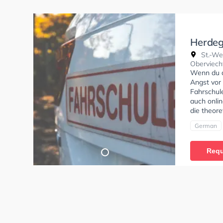
Herdeg
St.-We
Oberviech
Wenn du al
Angst vor 
Fahrschule
auch onlin
die theore
German
Requ