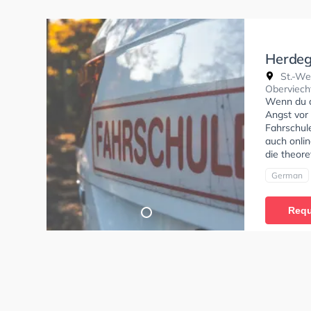
Herdeg
St.-We
Oberviech
Wenn du al
Angst vor 
Fahrschule
auch onlin
die theore
German
Requ