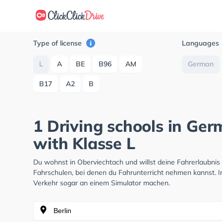
Type of license
Languages
L
A
BE
B96
AM
German
B17
A2
B
1 Driving schools in Ge
with Klasse L
Du wohnst in Oberviechtach und willst deine Fahrerlaubni
Fahrschulen, bei denen du Fahrunterricht nehmen kannst. I
Verkehr sogar an einem Simulator machen.