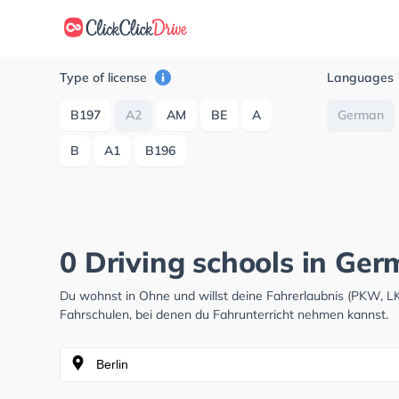
Type of license
Languages
B197
A2
AM
BE
A
German
B
A1
B196
0 Driving schools in Ge
Du wohnst in Ohne und willst deine Fahrerlaubnis (PKW, L
Fahrschulen, bei denen du Fahrunterricht nehmen kannst.