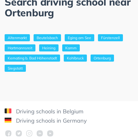
Search driving school near
Ortenburg
Altenmarkt
Beutelsbach
Eging am See
Fürstenzell
Hartmannsreit
Heining
Kamm
Kemating b. Bad Höhenstadt
Kohlbruck
Ortenburg
Siegstatt
Driving schools in Belgium
Driving schools in Germany