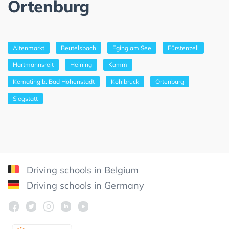
Ortenburg
Altenmarkt
Beutelsbach
Eging am See
Fürstenzell
Hartmannsreit
Heining
Kamm
Kemating b. Bad Höhenstadt
Kohlbruck
Ortenburg
Siegstatt
Driving schools in Belgium
Driving schools in Germany