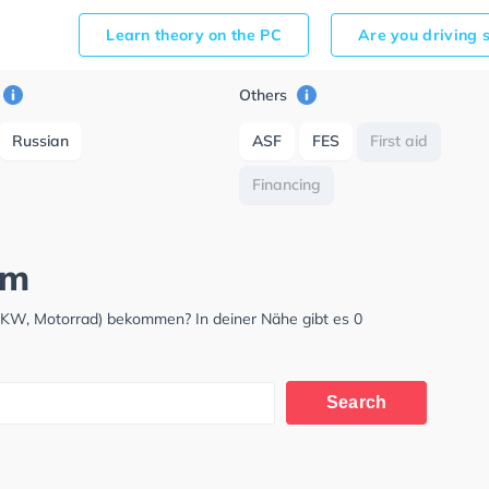
Learn theory on the PC
Are you driving 
Others
Russian
ASF
FES
First aid
Financing
mm
LKW, Motorrad) bekommen? In deiner Nähe gibt es 0
Search