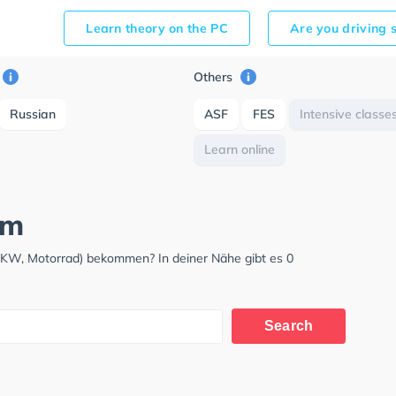
Learn theory on the PC
Are you driving 
Others
Russian
ASF
FES
Intensive classe
Learn online
mm
LKW, Motorrad) bekommen? In deiner Nähe gibt es 0
Search