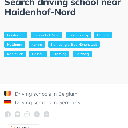
Search driving school near
Haidenhof-Nord
Fürstenzell
Haidenhof-Nord
Hauzenberg
Heining
Hutthurm
Kamm
Kemating b. Bad Höhenstadt
Kohlbruck
Passau
Preming
Salzweg
Driving schools in Belgium
Driving schools in Germany
DSGV
O