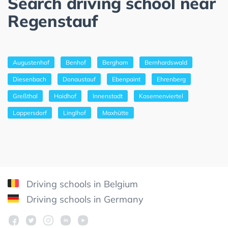
Search driving school near
Regenstauf
Augustenhof
Benhof
Bergham
Bernhardswald
Diesenbach
Donaustauf
Ebenpaint
Ehrenberg
Greßthal
Haidhof
Innenstadt
Kasernenviertel
Lappersdorf
Linglhof
Maxhütte
Driving schools in Belgium
Driving schools in Germany