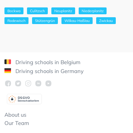
Bockwa
Culitzsch
Neuplanitz
Niederplanitz
Rodewisch
Stützengrün
Wilkau-Haßlau
Zwickau
Driving schools in Belgium
Driving schools in Germany
DSGV
O
Datenschutzkonform
About us
Our Team