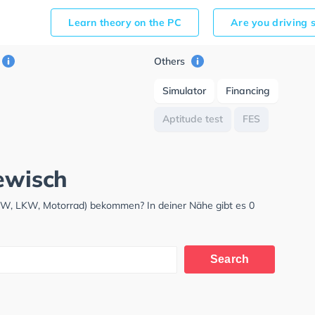
Learn theory on the PC
Are you driving 
Others
Simulator
Financing
Aptitude test
FES
dewisch
PKW, LKW, Motorrad) bekommen? In deiner Nähe gibt es 0
Search