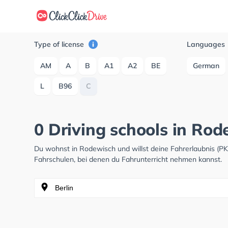
Type of license
Languages
AM
A
B
A1
A2
BE
German
L
B96
C
0 Driving schools in Ro
Du wohnst in Rodewisch und willst deine Fahrerlaubnis (
Fahrschulen, bei denen du Fahrunterricht nehmen kannst.