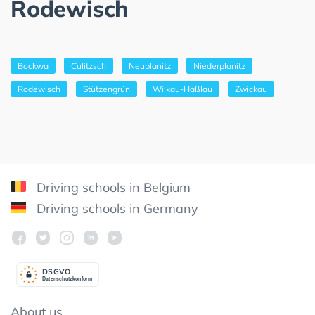
Rodewisch
Bockwa
Culitzsch
Neuplanitz
Niederplanitz
Rodewisch
Stützengrün
Wilkau-Haßlau
Zwickau
Driving schools in Belgium
Driving schools in Germany
DSGV
O
Datenschutzkonform
About us