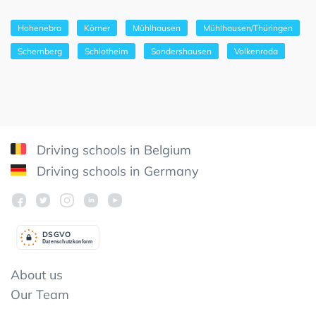
Hohenebra
Körner
Mühlhausen
Mühlhausen/Thüringen
Schernberg
Schlotheim
Sondershausen
Volkenroda
Driving schools in Belgium
Driving schools in Germany
DSGV
O
Datenschutzkonform
About us
Our Team