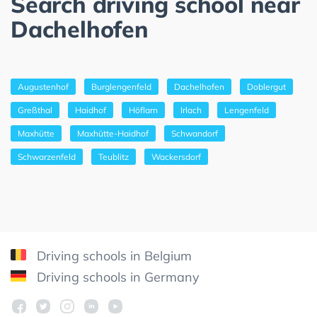
Search driving school near
Dachelhofen
Augustenhof
Burglengenfeld
Dachelhofen
Doblergut
Greßthal
Haidhof
Höflarn
Irlach
Lengenfeld
Maxhütte
Maxhütte-Haidhof
Schwandorf
Schwarzenfeld
Teublitz
Wackersdorf
Driving schools in Belgium
Driving schools in Germany