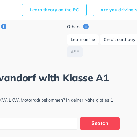
Learn theory on the PC
Are you driving 
Others
Learn online
Credit card pay
ASF
hwandorf with Klasse A1
(PKW, LKW, Motorrad) bekommen? In deiner Nähe gibt es 1
Search