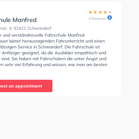
hule Manfred
4 Reviews
htbauer
str. 4, 92421 Schwandorf
se und verständnisvolle Fahrschule Manfred
auer bietet herausragenden Fahrunterricht und einen
lässigen Service in Schwandorf. Die Fahrschule ist
r Anfänger geeignet, da die Ausbilder empathisch und
rt sind. Sie haben mit Fahrschülern die unter Angst und
den sehr viel Erfahrung und wissen, wie man am besten
ngst beim Autofahren umgehen soll.
est an appointment