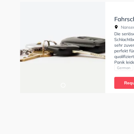
Fahrsc
Schlac
Nansen
Die seriö
Schlachtb
sehr zuver
perfekt fü
qualifizie
Panik lei
mit der A
German
Requ