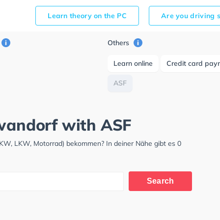
Learn theory on the PC
Are you driving 
Others
Learn online
Credit card pay
ASF
hwandorf with ASF
(PKW, LKW, Motorrad) bekommen? In deiner Nähe gibt es 0
Search