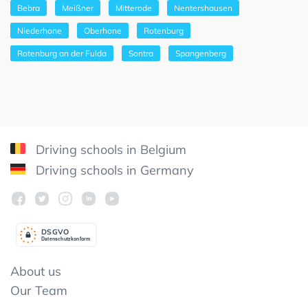
Bebra
Meißner
Mitterode
Nentershausen
Niederhone
Oberhone
Rotenburg
Rotenburg an der Fulda
Sontra
Spangenberg
Driving schools in Belgium
Driving schools in Germany
DSGV
O
Datenschutzkonform
About us
Our Team